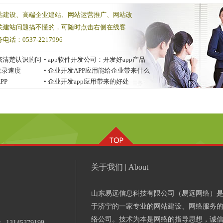
站建设、高端企业建站、网站运营推广、网站改
关建站问题搞不懂的，可随时点击右侧在线客
：0537-2217996
该清楚认识的问
•
app软件开发公司：开发好app产品
收录速度
的几点注
•
企业开发APP应用能给企业带来什么
PP
好处？
•
企业开发app应用带来的好处
关于我们 | About
山东易远信息科技有限公司（易远网络）
于济宁的一家专业的网站建设、网络服务
络公司。技术为本是网络的指导思想，诚
：
13145379199