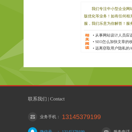
我们专注中小型企业网
版优化等业务！如有任何相
服，我们乐意为你解答！服务电话
•
从事网站设计人员应
题
•
SEO怎么加快文章的
•
远离窃取用户隐私的A
联系我们 | Contact
13145379199
业务手机
：
微信号
：
13145379199
服务电话